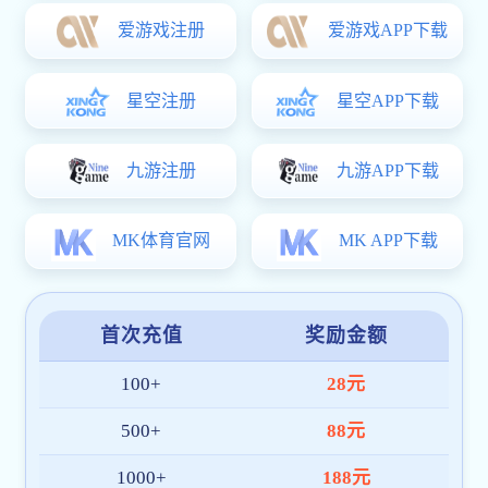
动落泪右腿梅西文身见证崇拜之情
在足球的世界里，偶像崇拜是一个永恒的话题。尤其
是在南美足球文化中，梅西作为阿根廷的传奇球员，
其影响力不仅仅体现在赛场上，更深深扎根于每一个
热爱足球的年轻心灵。近日，在利马联盟的一场比赛
中，多名球员与梅西交换了球衣，现场感动落泪的画
面引发了广泛关注。这不仅是对梅西个人魅力的致
敬，更展现了运动员之间真挚情感的一面。本文将从
四个方面深入探讨这一事件，包括梅西的影响力、球
员们的情感宣泄、换球衣仪式的重要性以及对此次事
件的文化解读，让我们共同体会这份热血沸腾的瞬