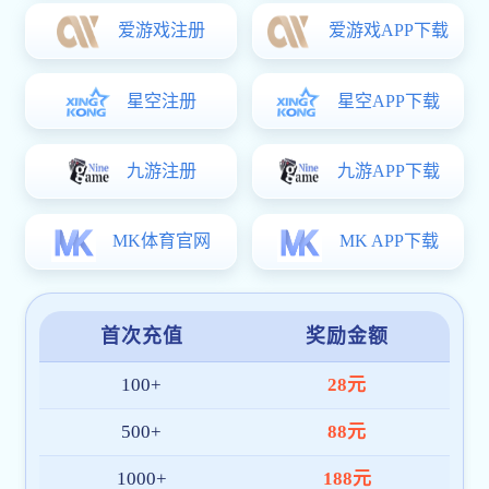
保持状态
在现代足球的竞争中，球员的状态和体能管理至关重
要。阿莱格里作为米兰队的主教练，在安排球队假期
时展现了高超的智慧，通过科学合理的计划，有效防
止了球员在假期期间的懈怠，确保他们保持良好的竞
技状态。本文将从四个方面详细阐述阿莱格里如何巧
妙安排米兰假期，包括假期前的心理调适、训练计划
的制定、饮食与休息管理以及团队凝聚力的维护。这
些措施不仅帮助球员保持身体素质，还增强了他们对
比赛的投入感，为接下来的赛季打下坚实基础。
1、假期前心理调适