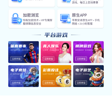
最后，他邀请运动心理学专家给球员们提供指导，让
他们学习如何在面对压力时保持冷静，并正确处理假
期中的各种诱惑。这种系统性的心理调适，不仅提升
了球队整体精神面貌，也为后续训练奠定了良好的基
础。
2、合理制定训练计划
阿莱格里明白，仅仅依靠放松是远远不够的，他非常
注重制定一套科学合理的训练计划，以确保球员在假
期期间仍然能够维持一定强度的体能训练。这一计划
不仅考虑到了每位球员的位置特点，还根据他们过去
几周内表现出的体能状况进行了个性化调整。
在假期前，他将每位球员分配到不同的小组，根据小
组成员间相互促进和监督的原则设计训练内容。同