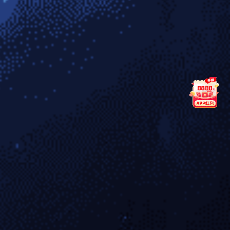
展方向至关重要。在这种背景下，对待任何
如果任由个别球员表现下滑，而缺乏合理调
队竞争力，必须采取有效措施来优化阵容结
的重要途径之一。通过不断培养年轻天才，
争力。而这不仅适用于门将位置，同样也适
梯队，为俱乐部注入活力。
下，各大俱乐部面临着前所未有的发展挑
，并灵活运用转会市场资源，将成为决定成
巴萨来说尤为重要。