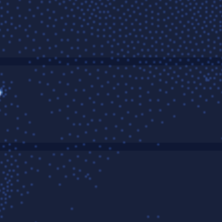
、专业数据、高清视频，
星空体育官方APP
与网页版为您提供便
APP下载
网页版入口
近年来，特尔施特根作为巴萨的主力门将，一直
现了明显下滑，这让球队的二号门将位置变得岌
深入分析：首先，分析特尔施特根的状态变化及