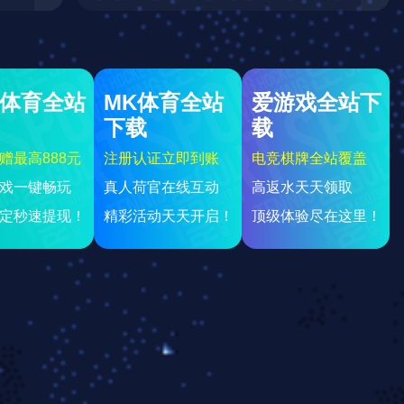
会；最后，总结这一切对巴萨未来战略的重
问题，并为巴萨未来的发展提出合理的建
定海神针，他凭借卓越的反应速度和稳定的
从最近几场比赛来看，他似乎未能恢复到最
攻破了他的球门，这不仅影响了球队士气，
是伤病困扰。过去两个赛季中，特尔施特根
比赛状态。此外，激烈的比赛强度也使得他
力增加，他需要更多时间去适应不同战术要