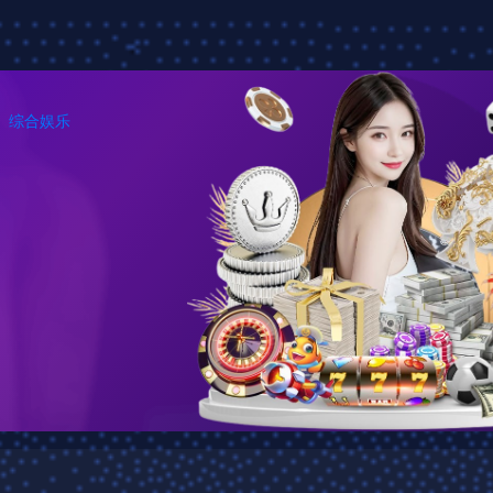
App下载
公司介绍
体育新闻
空体育官方
—— 比赛数据从这里