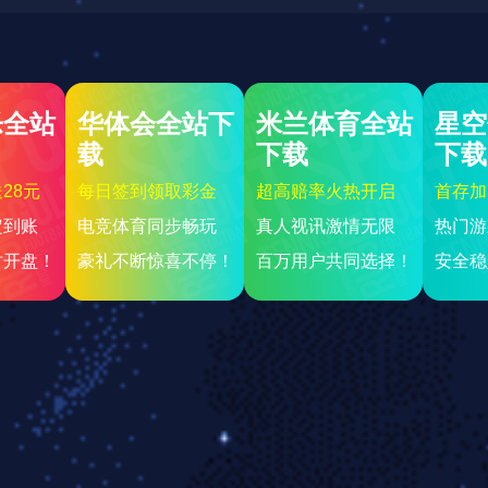
争形势；第三，评估转会市场上可能的选择与机
要性。如此一来，我们能够更加全面地理解这个
议。
1、特尔施特根状态变化
特尔施特根在过去几个赛季中一直是巴萨防线的
心理素质赢得了众多球迷和教练的信任。然而，
佳状态。在关键时刻的一些失误，让对手轻易地
也引发了外界对他表现的质疑。
造成这种情况的原因有很多，其中一个重要因素
遭遇了一些小伤病，这直接影响到了他的训练和
难以保持最佳竞技水平。随着年龄增长和比赛压
求。