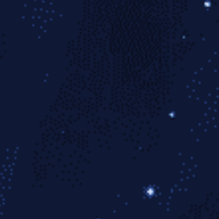
除了身体状况外，心理因素也是导致他状态下滑
失误都会被放大，这无疑给他带来了巨大的心理
态，将成为他重返巅峰的重要课题。
2、巴萨门将竞争形势
在特尔施特根状态不佳之际，巴萨队内其他门将也
在本赛季的一些比赛中展现出了相当不错的实力
好的场上指挥能力。这无疑为教练组提供了更多
此外，再加上俱乐部对于培养年轻球员的大力支持
的重要一员。如果这种趋势继续发展，很可能导
情况下，如果特尔施特根无法迅速找回之前的状
为了提高整体竞争力，巴萨也可能在转会市场上
闻，但这类操作并不是不可能。因此，对于特尔